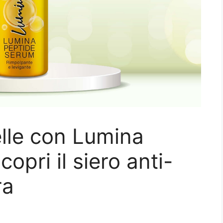
elle con Lumina
opri il siero anti-
ra