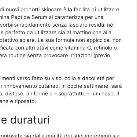
i nuovi prodotti skincare è la facilità di utilizzo e
Lumina Peptide Serum si caratterizza per una
ssorbirsi rapidamente senza lasciare residui né
perfetto da utilizzare sia al mattino che alla
otettivo solare. La sua formula non appiccica, non
icata con altri attivi come vitamina C, retinolo o
ntera routine senza provocare irritazioni (previo
nti verso l’alto su viso, collo e décolleté per
i rinnovamento cutaneo. In poche settimane, sarà
, disteso, uniforme e – soprattutto – luminoso, il
vane e riposato.
i e duraturi
provata sia dalla qualità dei suoi ingredienti sia