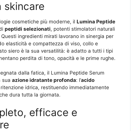
a skincare
ologie cosmetiche più moderne, il
Lumina Peptide
di
peptidi selezionati
, potenti stimolatori naturali
Questi ingredienti mirati lavorano in sinergia per
ndo elasticità e compattezza di viso, collo e
o siero è la sua versatilità: è adatto a tutti i tipi
amentano perdita di tono, opacità e le prime rughe.
egnata dalla fatica, il Lumina Peptide Serum
la sua
azione idratante profonda
: l’
acido
 ritenzione idrica, restituendo immediatamente
he dura tutta la giornata.
leto, efficace e
re