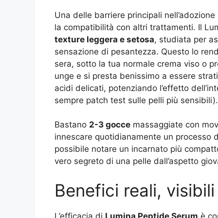
Una delle barriere principali nell’adozione d
la compatibilità con altri trattamenti. Il 
texture leggera e setosa
, studiata per a
sensazione di pesantezza. Questo lo rende 
sera, sotto la tua normale crema viso o pr
unge e si presta benissimo a essere stratif
acidi delicati, potenziando l’effetto dell’i
sempre patch test sulle pelli più sensibili).
Bastano
2-3 gocce
massaggiate con movime
innescare quotidianamente un processo d
possibile notare un incarnato più compatto
vero segreto di una pelle dall’aspetto gio
Benefici reali, visibil
L’efficacia di
Lumina Peptide Serum
è com