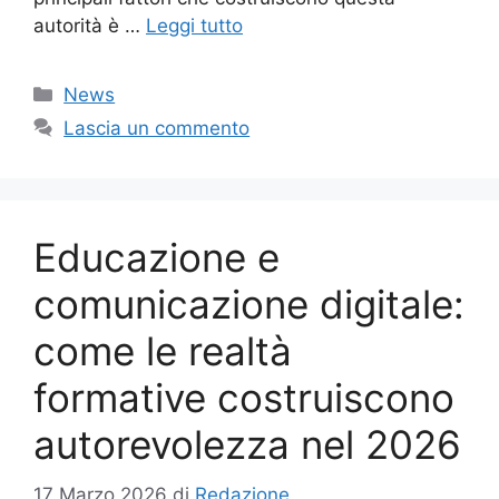
autorità è …
Leggi tutto
Categorie
News
Lascia un commento
Educazione e
comunicazione digitale:
come le realtà
formative costruiscono
autorevolezza nel 2026
17 Marzo 2026
di
Redazione