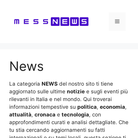
Vai
al
contenuto
Menu
News
La categoria
NEWS
del nostro sito ti tiene
aggiornato sulle ultime
notizie
e sugli eventi più
rilevanti in Italia e nel mondo. Qui troverai
informazioni tempestive su
politica
,
economia
,
attualità
,
cronaca
e
tecnologia
, con
approfondimenti curati e analisi dettagliate. Che
tu stia cercando aggiornamenti su fatti
internazionali o su temi locali, questa sezione ti