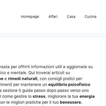
Homepage
Affari
Casa
Cucina
sata per offrirti informazioni utili e aggiornate su
co e mentale. Qui troverai articoli su
ne
e
rimedi naturali
, con consigli pratici per
gerimenti per mantenere un
equilibrio psicofisico
ta sezione ti guida passo dopo passo verso uno
ri come gestire lo
stress
, migliorare la tua
energia
on le migliori pratiche per il tuo
benessere.