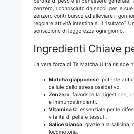
perdita di peso e al benessere generale. 
zenzero, riconosciuto da secoli per le sue
zenzero contribuisce ad alleviare il gonfi
regolare attività intestinale. Il risultato? 
sensazione di leggerezza ogni giorno.
Ingredienti Chiave p
La vera forza di Tè Matcha Ultra risiede n
Matcha giapponese
: potente anti
cellule dallo stress ossidativo.
Zenzero
: favorisce la digestione, 
e immunostimolanti.
Vitamina C
: essenziale per le dife
vitalità di pelle e tessuti.
Salice bianco
: grazie alla salicina,
locomotoria.