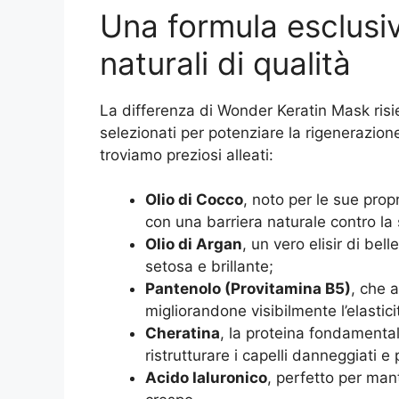
Una formula esclusiv
naturali di qualità
La differenza di Wonder Keratin Mask risi
selezionati per potenziare la rigenerazione
troviamo preziosi alleati:
Olio di Cocco
, noto per le sue propr
con una barriera naturale contro la
Olio di Argan
, un vero elisir di be
setosa e brillante;
Pantenolo (Provitamina B5)
, che a
migliorandone visibilmente l’elastic
Cheratina
, la proteina fondamentale
ristrutturare i capelli danneggiati e 
Acido Ialuronico
, perfetto per mant